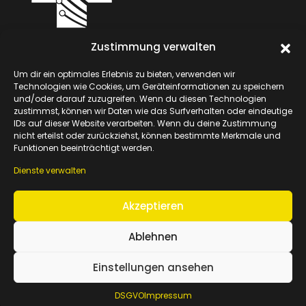
Zustimmung verwalten
Um dir ein optimales Erlebnis zu bieten, verwenden wir
Gesundheits-Portal GmbH
Technologien wie Cookies, um Geräteinformationen zu speichern
und/oder darauf zuzugreifen. Wenn du diesen Technologien
zustimmst, können wir Daten wie das Surfverhalten oder eindeutige
IDs auf dieser Website verarbeiten. Wenn du deine Zustimmung
nicht erteilst oder zurückziehst, können bestimmte Merkmale und
Funktionen beeinträchtigt werden.
Kostenlose Vorstellung
Dienste verwalten
Akzeptieren
Ablehnen
2025 © Gesundheits-Portal GmbH. All rights reserved.
Einstellungen ansehen
Impressum
DSGVO
DSGVO
Impressum